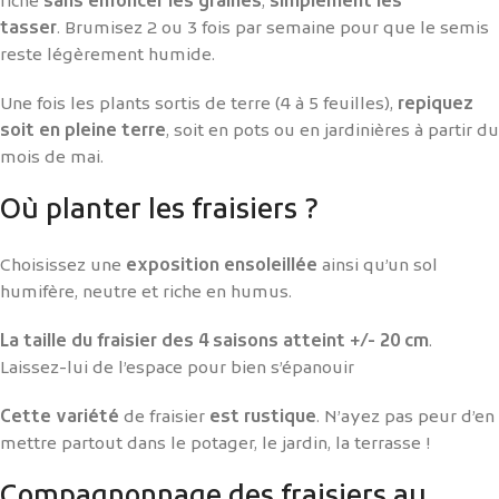
riche
sans enfoncer les graines
,
simplement les
tasser
. Brumisez 2 ou 3 fois par semaine pour que le semis
reste légèrement humide.
Une fois les plants sortis de terre (4 à 5 feuilles),
repiquez
soit en pleine terre
, soit en pots ou en jardinières à partir du
mois de mai.
Où planter les fraisiers ?
Choisissez une
exposition ensoleillée
ainsi qu’un sol
humifère, neutre et riche en humus.
La taille du fraisier des 4 saisons atteint +/- 20 cm
.
Laissez-lui de l’espace pour bien s’épanouir
Cette variété
de fraisier
est rustique
. N’ayez pas peur d’en
mettre partout dans le potager, le jardin, la terrasse !
Compagnonnage des fraisiers au