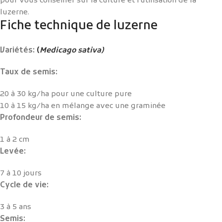
pour vous conseiller sur la culture et l’utilisation de la
luzerne.
Fiche technique de luzerne
Variétés:
(
Medicago sativa)
Taux de semis:
20 à 30 kg/ha pour une culture pure
10 à 15 kg/ha en mélange avec une graminée
Profondeur de semis:
1 à 2 cm
Levée:
7 à 10 jours
Cycle de vie:
3 à 5 ans
Semis: