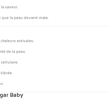
 la saveur.
et que la peau devient mate.
chaleurs estivales.
nté de la peau.
cellulaire.
ilibrée.
on.
ugar Baby