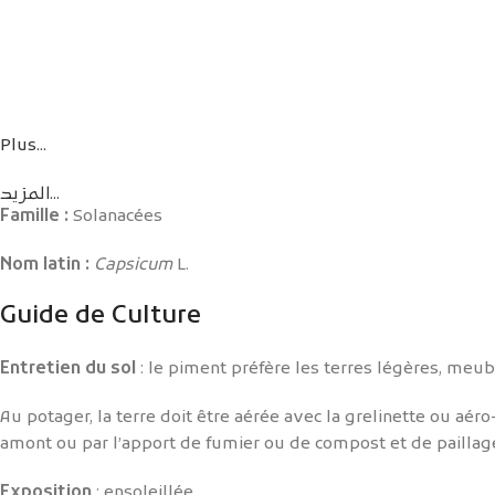
Plus...
المزيد...
Famille
:
Solanacées
Nom latin
:
Capsicum
L.
Guide de Culture
Entretien du sol
: le piment préfère les terres légères, meubl
Au potager, la terre doit être aérée avec la grelinette ou aér
amont ou par l’apport de fumier ou de compost et de paillage
Exposition
: ensoleillée.