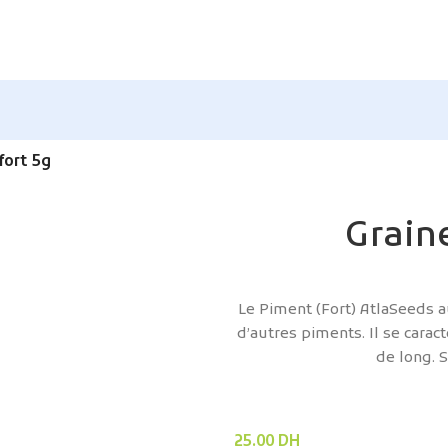
fort 5g
Grain
Le Piment (Fort) AtlaSeeds 
d’autres piments. Il se cara
de long. 
25.00
DH