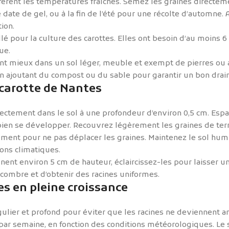
fèrent les températures fraîches. Semez les graines directem
date de gel, ou à la fin de l’été pour une récolte d’automne.
ion.
é pour la culture des carottes. Elles ont besoin d’au moins 6 
ue.
nt mieux dans un sol léger, meuble et exempt de pierres ou 
 en ajoutant du compost ou du sable pour garantir un bon drai
carotte de Nantes
rectement dans le sol à une profondeur d’environ 0,5 cm. Espa
bien se développer. Recouvrez légèrement les graines de terr
ement pour ne pas déplacer les graines. Maintenez le sol hum
ions climatiques.
gnent environ 5 cm de hauteur, éclaircissez-les pour laisser u
combre et d’obtenir des racines uniformes.
es en pleine croissance
égulier et profond pour éviter que les racines ne deviennent
r semaine, en fonction des conditions météorologiques. Le s