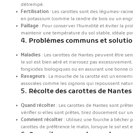
détrempé.
Fertilisation
: Les carottes sont des légumes-racine
en potassium (comme la cendre de bois ou un engrai
Paillage
: Pour conserver l’humidité et éviter la pr
maintenir une température du sol stable, idéale pou
4.
Problèmes communs et solutio
Maladies
: Les carottes de Nantes peuvent être sens
le sol est bien aéré et n’arrosez pas excessivement
fongicides biologiques ou en assurant une bonne circ
Ravageurs
: La mouche de la carotte est un ennemi 
associées comme les oignons qui repoussent nature
5.
Récolte des carottes de Nantes
Quand récolter
: Les carottes de Nantes sont prêtes
vérifier si elles sont prêtes, tirez doucement sur une
Comment récolter
: Utilisez une fourche à bêcher 
carottes de préférence le matin, lorsque le sol est en