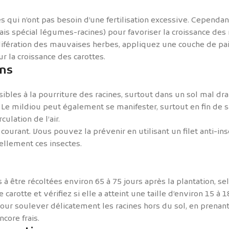
s qui n’ont pas besoin d’une fertilisation excessive. Cependa
s spécial légumes-racines) pour favoriser la croissance des r
olifération des mauvaises herbes, appliquez une couche de pail
r la croissance des carottes.
ns
ibles à la pourriture des racines, surtout dans un sol mal dr
. Le mildiou peut également se manifester, surtout en fin de 
ulation de l’air.
courant. Vous pouvez la prévenir en utilisant un filet anti-in
llement ces insectes.
 à être récoltées environ 65 à 75 jours après la plantation, se
 carotte et vérifiez si elle a atteint une taille d’environ 15 à
pour soulever délicatement les racines hors du sol, en prenant
core frais.