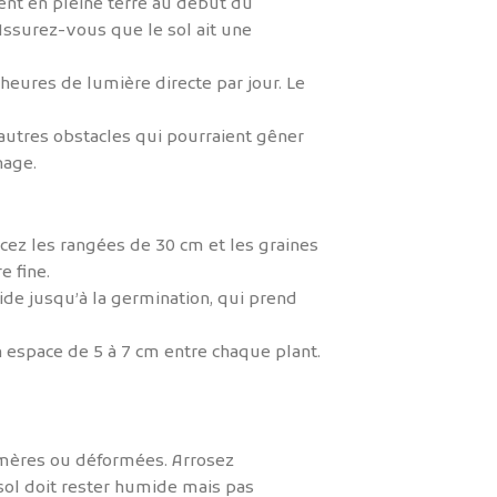
ent en pleine terre au début du
 Assurez-vous que le sol ait une
heures de lumière directe par jour. Le
autres obstacles qui pourraient gêner
nage.
cez les rangées de 30 cm et les graines
e fine.
ide jusqu’à la germination, qui prend
n espace de 5 à 7 cm entre chaque plant.
 amères ou déformées. Arrosez
ol doit rester humide mais pas