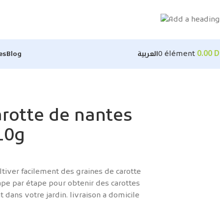
0
élément
0.00
D
es
Blog
العربية
arotte de nantes
10g
iver facilement des graines de carotte
ape par étape pour obtenir des carottes
dans votre jardin. livraison a domicile