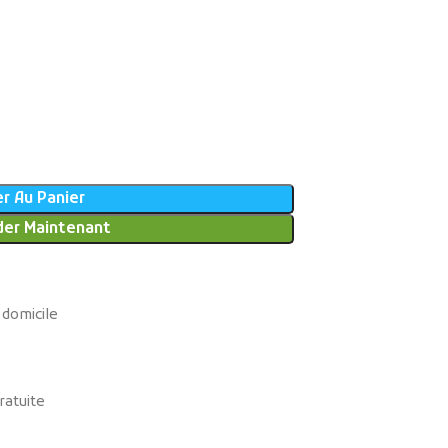
r Au Panier
er Maintenant
 domicile
ratuite