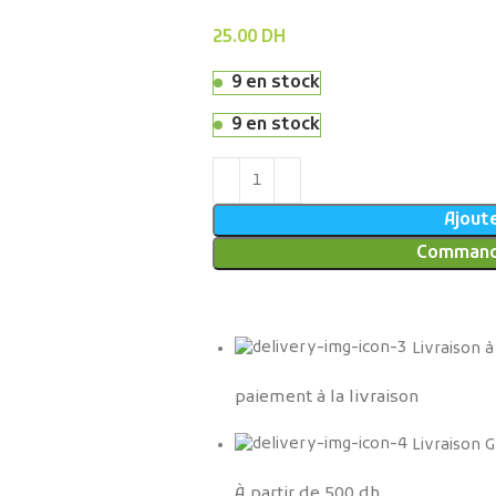
25.00
DH
9 en stock
9 en stock
Ajoute
Command
Livraison à
paiement à la livraison
Livraison G
À partir de 500 dh.