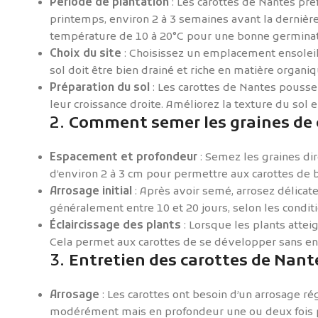
Période de plantation
: Les carottes de Nantes pré
printemps, environ 2 à 3 semaines avant la dernière 
température de 10 à 20°C pour une bonne germinat
Choix du site
: Choisissez un emplacement ensoleill
sol doit être bien drainé et riche en matière organiq
Préparation du sol
: Les carottes de Nantes pousse
leur croissance droite. Améliorez la texture du sol
2.
Comment semer les graines de 
Espacement et profondeur
: Semez les graines di
d’environ 2 à 3 cm pour permettre aux carottes de 
Arrosage initial
: Après avoir semé, arrosez délicat
généralement entre 10 et 20 jours, selon les condit
Éclaircissage des plants
: Lorsque les plants attei
Cela permet aux carottes de se développer sans en
3.
Entretien des carottes de Nant
Arrosage
: Les carottes ont besoin d’un arrosage r
modérément mais en profondeur une ou deux fois pa