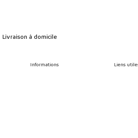
Livraison à domicile
Informations
Liens utile
Qui sommes-nous ?
Blog
Contactez-nous
Boutique
Notre point de vente
Livraisons 
Mon compte
CGV
Panier