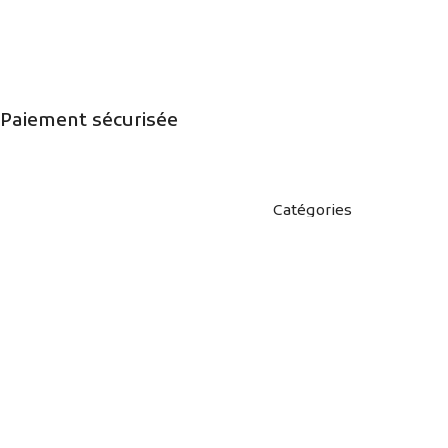
Paiement sécurisée
Catégories
FRUITS
L'essence de la nature dans votre
HERBES
jardin. Cultivez une abondance de
saveurs, de couleurs et de beauté
SEMENCES DE GAZON
avec notre vaste sélection de
SEMENCES LIBRES
graines .
LA TOURBE
S'abonner :
PLATEAUX