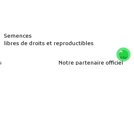
Semences
libres de droits et reproductibles
Notre partenaire officiel
s
vous offre un bouquet de produits
de terroir marocain, naturels et
traditionnels.
et retours