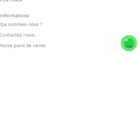
PLATEAUX
Informations
Qui sommes-nous ?
Contactez-nous
Notre point de vente
Mon compte
Panier
Liens utiles
Blog
Boutique
Livraisons et retours
CGV
Notre partenaire officiel