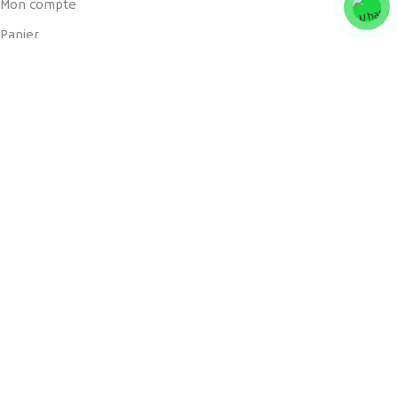
Mon compte
Panier
Liens utiles
Blog
Boutique
Livraisons et retours
CGV
Notre partenaire officiel
vous offre un bouquet de produits de terroir marocain, naturels
et traditionnels.
Copyright 2018 - 2024 © Atlaseeds بذور الأطلس
Paiement à la livraison الأداء عند الإستلام