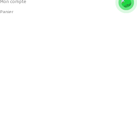
Mon compte
Panier
Liens utiles
Blog
Boutique
Livraisons et retours
CGV
Notre partenaire officiel
vous offre un bouquet de produits de terroir marocain, naturels
et traditionnels.
Copyright 2018 - 2024 © Atlaseeds بذور الأطلس
Paiement à la livraison الأداء عند الإستلام